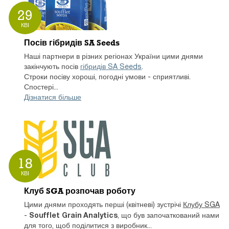
29
КВІ
Посів гібридів SA Seeds
Наші партнери в різних регіонах України цими днями
закінчують посів
гібридів SA Seeds
.
Строки посіву хороші, погодні умови - сприятливі.
Спостері...
Дізнатися більше
18
КВІ
Клуб SGA розпочав роботу
Цими днями проходять перші (квітневі) зустрічі
Клубу SGA
Soufflet Grain Analytics
-
, що був започаткований нами
для того, щоб поділитися з виробник...