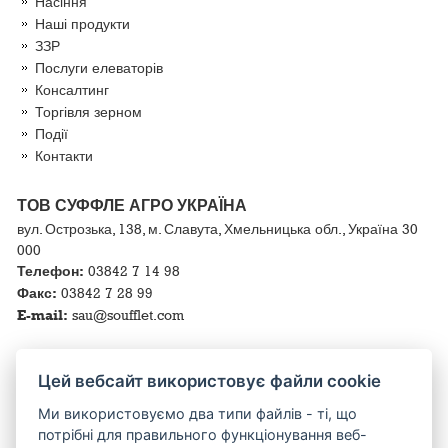
Насіння
Наші продукти
ЗЗР
Послуги елеваторів
Консалтинг
Торгівля зерном
Події
Контакти
ТОВ СУФФЛЕ АГРО УКРАЇНА
вул. Острозька, 138, м. Славута, Хмельницька обл., Україна 30
000
Телефон:
03842 7 14 98
Факс:
03842 7 28 99
E-mail:
sau@soufflet.com
КОРИСНІ ПОСИЛАННЯ
Цей вебсайт використовує файли cookie
Ми використовуємо два типи файлів - ті, що
потрібні для правильного функціонування веб-