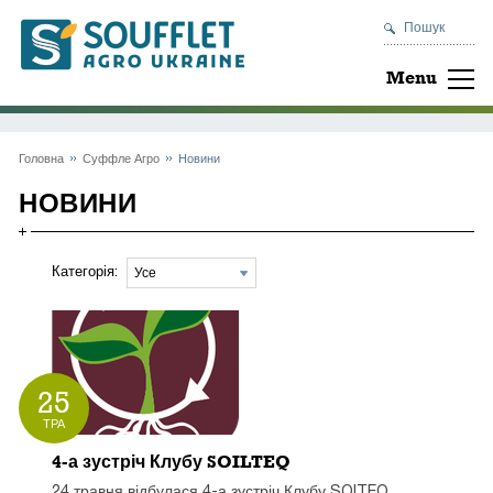
Пошук
Menu
Головна
Суффле Агро
Новини
НОВИНИ
Категорія:
25
ТРА
4-а зустріч Клубу SOILTEQ
24 травня відбулася
4-а зустріч Клубу SOITEQ
.