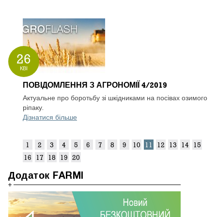
26
КВІ
ПОВІДОМЛЕННЯ З АГРОНОМІЇ 4/2019
Актуальне про боротьбу зі шкідниками на посівах озимого
ріпаку.
Дізнатися більше
1
2
3
4
5
6
7
8
9
10
11
12
13
14
15
16
17
18
19
20
Додаток FARMI