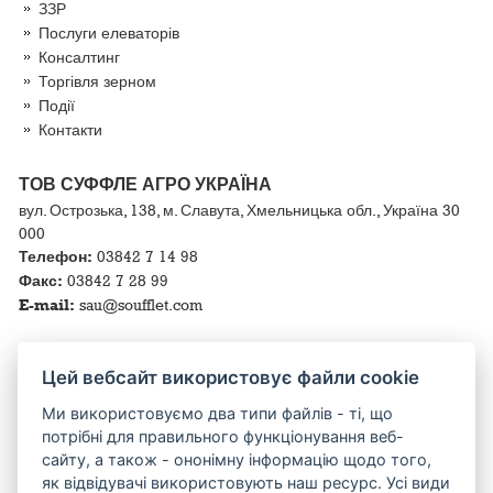
ЗЗР
Послуги елеваторів
Консалтинг
Торгівля зерном
Події
Контакти
ТОВ СУФФЛЕ АГРО УКРАЇНА
вул. Острозька, 138, м. Славута, Хмельницька обл., Україна 30
000
Телефон:
03842 7 14 98
Факс:
03842 7 28 99
E-mail:
sau@soufflet.com
КОРИСНІ ПОСИЛАННЯ
Цей вебсайт використовує файли cookie
Ми використовуємо два типи файлів - ті, що
потрібні для правильного функціонування веб-
сайту, а також - ононімну інформацію щодо того,
Славутський
Солодовн
Солодовий Завод
як відвідувачі використовують наш ресурс. Усі види